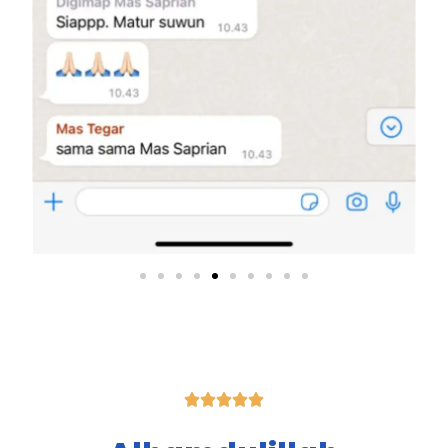




